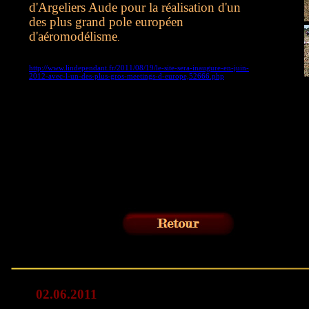
d'Argeliers Aude pour la réalisation d'un
des plus grand pole européen
d'aéromodélisme
.
http://www.lindependant.fr/2011/08/19/le-site-sera-inaugure-en-juin-
2012-avec-l-un-des-plus-gros-meetings-d-europe,52666.php
02.06.2011